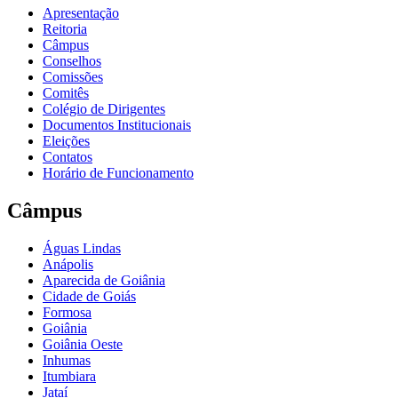
Apresentação
Reitoria
Câmpus
Conselhos
Comissões
Comitês
Colégio de Dirigentes
Documentos Institucionais
Eleições
Contatos
Horário de Funcionamento
Câmpus
Águas Lindas
Anápolis
Aparecida de Goiânia
Cidade de Goiás
Formosa
Goiânia
Goiânia Oeste
Inhumas
Itumbiara
Jataí