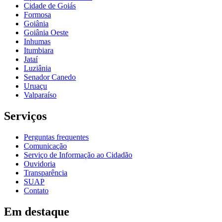
Cidade de Goiás
Formosa
Goiânia
Goiânia Oeste
Inhumas
Itumbiara
Jataí
Luziânia
Senador Canedo
Uruaçu
Valparaíso
Serviços
Perguntas frequentes
Comunicação
Serviço de Informação ao Cidadão
Ouvidoria
Transparência
SUAP
Contato
Em destaque