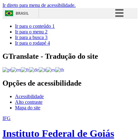
Ir direto para menu de acessibilidade.
BRASIL
Simplifique!
Ir para o conteúdo
1
Ir para o menu
2
Comunica BR
Ir para a busca
3
Ir para o rodapé
4
Participe
Acesso à informação
GTranslate - Tradução do site
Legislação
Canais
Opções de acessibilidade
Acessibilidade
Alto contraste
Mapa do site
IFG
Instituto Federal de Goiás