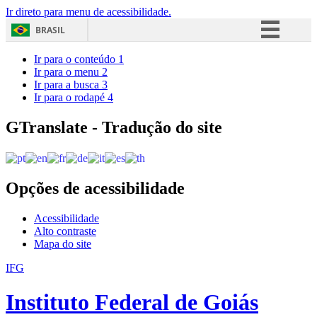
Ir direto para menu de acessibilidade.
BRASIL
Simplifique!
Ir para o conteúdo
1
Ir para o menu
2
Comunica BR
Ir para a busca
3
Ir para o rodapé
4
Participe
Acesso à informação
GTranslate - Tradução do site
Legislação
Canais
Opções de acessibilidade
Acessibilidade
Alto contraste
Mapa do site
IFG
Instituto Federal de Goiás