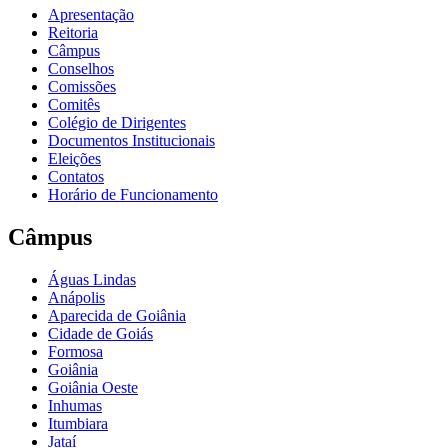
Apresentação
Reitoria
Câmpus
Conselhos
Comissões
Comitês
Colégio de Dirigentes
Documentos Institucionais
Eleições
Contatos
Horário de Funcionamento
Câmpus
Águas Lindas
Anápolis
Aparecida de Goiânia
Cidade de Goiás
Formosa
Goiânia
Goiânia Oeste
Inhumas
Itumbiara
Jataí