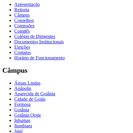
Apresentação
Reitoria
Câmpus
Conselhos
Comissões
Comitês
Colégio de Dirigentes
Documentos Institucionais
Eleições
Contatos
Horário de Funcionamento
Câmpus
Águas Lindas
Anápolis
Aparecida de Goiânia
Cidade de Goiás
Formosa
Goiânia
Goiânia Oeste
Inhumas
Itumbiara
Jataí