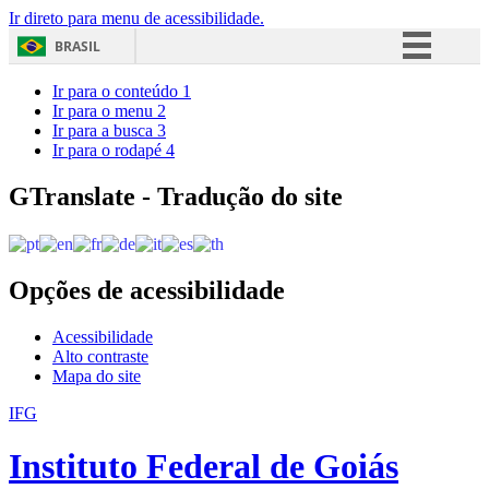
Ir direto para menu de acessibilidade.
BRASIL
Simplifique!
Ir para o conteúdo
1
Ir para o menu
2
Comunica BR
Ir para a busca
3
Ir para o rodapé
4
Participe
Acesso à informação
GTranslate - Tradução do site
Legislação
Canais
Opções de acessibilidade
Acessibilidade
Alto contraste
Mapa do site
IFG
Instituto Federal de Goiás