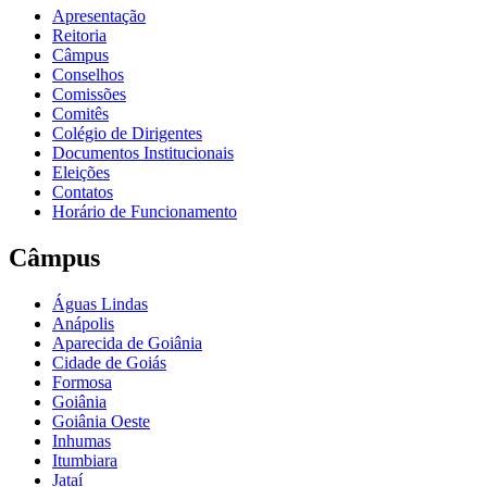
Apresentação
Reitoria
Câmpus
Conselhos
Comissões
Comitês
Colégio de Dirigentes
Documentos Institucionais
Eleições
Contatos
Horário de Funcionamento
Câmpus
Águas Lindas
Anápolis
Aparecida de Goiânia
Cidade de Goiás
Formosa
Goiânia
Goiânia Oeste
Inhumas
Itumbiara
Jataí