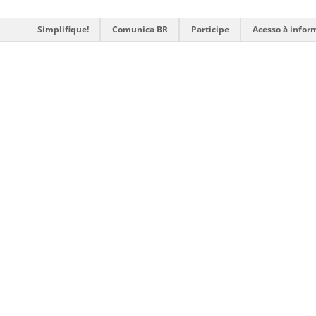
Simplifique!
Comunica BR
Participe
Acesso à infor