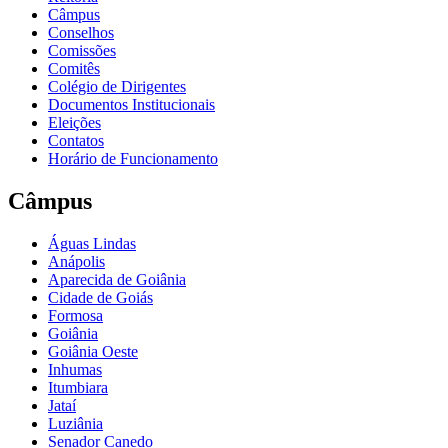
Câmpus
Conselhos
Comissões
Comitês
Colégio de Dirigentes
Documentos Institucionais
Eleições
Contatos
Horário de Funcionamento
Câmpus
Águas Lindas
Anápolis
Aparecida de Goiânia
Cidade de Goiás
Formosa
Goiânia
Goiânia Oeste
Inhumas
Itumbiara
Jataí
Luziânia
Senador Canedo