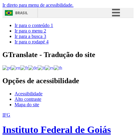
Ir direto para menu de acessibilidade.
BRASIL
Simplifique!
Ir para o conteúdo
1
Ir para o menu
2
Comunica BR
Ir para a busca
3
Ir para o rodapé
4
Participe
Acesso à informação
GTranslate - Tradução do site
Legislação
Canais
Opções de acessibilidade
Acessibilidade
Alto contraste
Mapa do site
IFG
Instituto Federal de Goiás