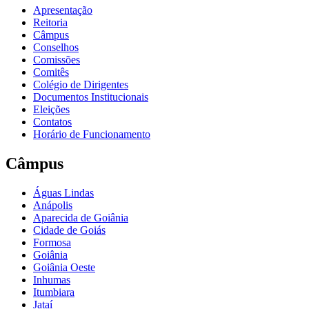
Apresentação
Reitoria
Câmpus
Conselhos
Comissões
Comitês
Colégio de Dirigentes
Documentos Institucionais
Eleições
Contatos
Horário de Funcionamento
Câmpus
Águas Lindas
Anápolis
Aparecida de Goiânia
Cidade de Goiás
Formosa
Goiânia
Goiânia Oeste
Inhumas
Itumbiara
Jataí