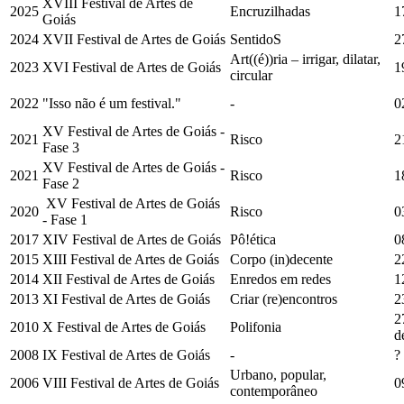
XVIII Festival de Artes de
2025
Encruzilhadas
1
Goiás
2024
XVII Festival de Artes de Goiás
SentidoS
2
Art((é))ria – irrigar, dilatar,
2023
XVI Festival de Artes de Goiás
1
circular
2022
"Isso não é um festival."
-
0
XV Festival de Artes de Goiás -
2021
Risco
2
Fase 3
XV Festival de Artes de Goiás -
2021
Risco
1
Fase 2
XV Festival de Artes de Goiás
2020
Risco
0
- Fase 1
2017
XIV Festival de Artes de Goiás
Pô!ética
0
2015
XIII Festival de Artes de Goiás
Corpo (in)decente
2
2014
XII Festival de Artes de Goiás
Enredos em redes
1
2013
XI Festival de Artes de Goiás
Criar (re)encontros
2
2
2010
X Festival de Artes de Goiás
Polifonia
d
2008
IX Festival de Artes de Goiás
-
?
Urbano, popular,
2006
VIII Festival de Artes de Goiás
0
contemporâneo