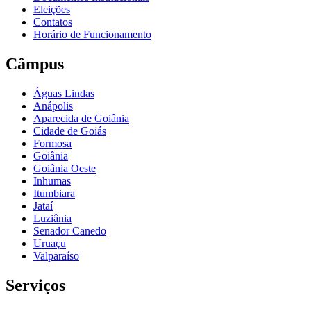
Eleições
Contatos
Horário de Funcionamento
Câmpus
Águas Lindas
Anápolis
Aparecida de Goiânia
Cidade de Goiás
Formosa
Goiânia
Goiânia Oeste
Inhumas
Itumbiara
Jataí
Luziânia
Senador Canedo
Uruaçu
Valparaíso
Serviços