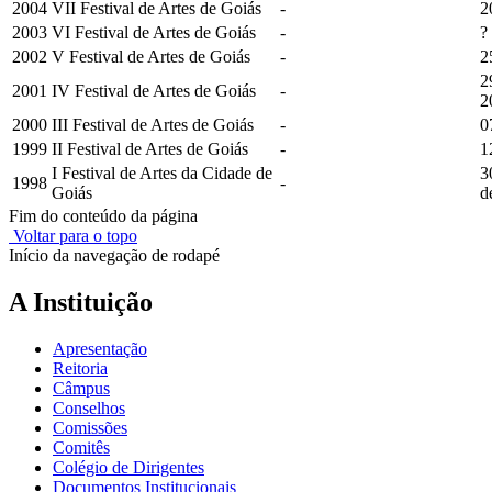
2004
VII Festival de Artes de Goiás
-
2
2003
VI Festival de Artes de Goiás
-
?
2002
V Festival de Artes de Goiás
-
2
2
2001
IV Festival de Artes de Goiás
-
2
2000
III Festival de Artes de Goiás
-
0
1999
II Festival de Artes de Goiás
-
1
I Festival de Artes da Cidade de
3
1998
-
Goiás
d
Fim do conteúdo da página
Voltar para o topo
Início da navegação de rodapé
A Instituição
Apresentação
Reitoria
Câmpus
Conselhos
Comissões
Comitês
Colégio de Dirigentes
Documentos Institucionais