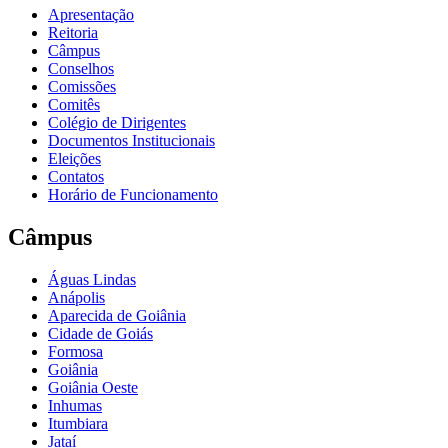
Apresentação
Reitoria
Câmpus
Conselhos
Comissões
Comitês
Colégio de Dirigentes
Documentos Institucionais
Eleições
Contatos
Horário de Funcionamento
Câmpus
Águas Lindas
Anápolis
Aparecida de Goiânia
Cidade de Goiás
Formosa
Goiânia
Goiânia Oeste
Inhumas
Itumbiara
Jataí