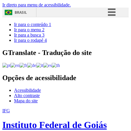
Ir direto para menu de acessibilidade.
BRASIL
Simplifique!
Ir para o conteúdo
1
Ir para o menu
2
Comunica BR
Ir para a busca
3
Ir para o rodapé
4
Participe
Acesso à informação
GTranslate - Tradução do site
Legislação
Canais
Opções de acessibilidade
Acessibilidade
Alto contraste
Mapa do site
IFG
Instituto Federal de Goiás