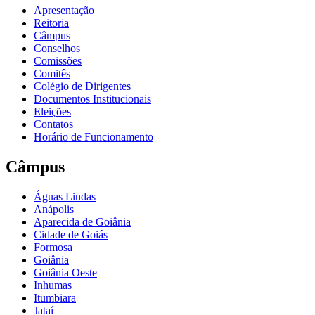
Apresentação
Reitoria
Câmpus
Conselhos
Comissões
Comitês
Colégio de Dirigentes
Documentos Institucionais
Eleições
Contatos
Horário de Funcionamento
Câmpus
Águas Lindas
Anápolis
Aparecida de Goiânia
Cidade de Goiás
Formosa
Goiânia
Goiânia Oeste
Inhumas
Itumbiara
Jataí