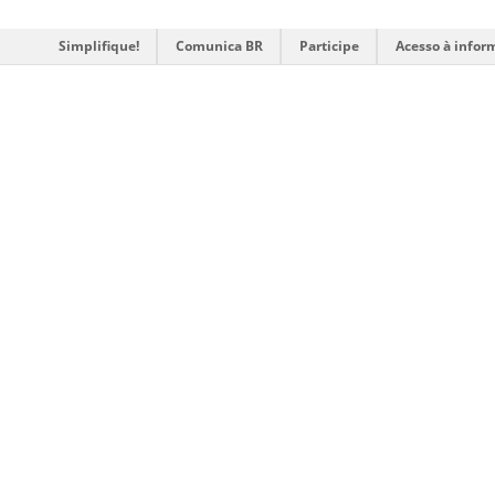
Simplifique!
Comunica BR
Participe
Acesso à infor