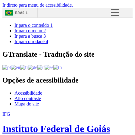
Ir direto para menu de acessibilidade.
BRASIL
Simplifique!
Ir para o conteúdo
1
Ir para o menu
2
Comunica BR
Ir para a busca
3
Ir para o rodapé
4
Participe
Acesso à informação
GTranslate - Tradução do site
Legislação
Canais
Opções de acessibilidade
Acessibilidade
Alto contraste
Mapa do site
IFG
Instituto Federal de Goiás