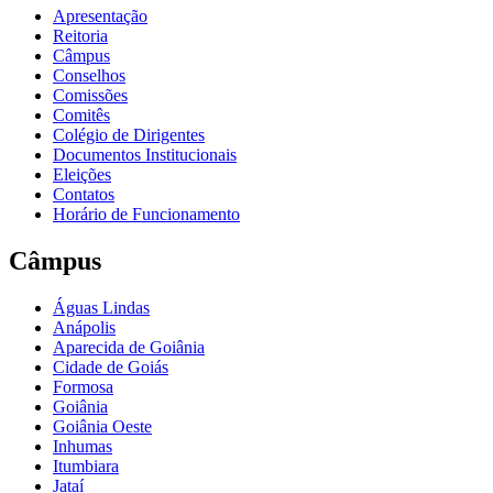
Apresentação
Reitoria
Câmpus
Conselhos
Comissões
Comitês
Colégio de Dirigentes
Documentos Institucionais
Eleições
Contatos
Horário de Funcionamento
Câmpus
Águas Lindas
Anápolis
Aparecida de Goiânia
Cidade de Goiás
Formosa
Goiânia
Goiânia Oeste
Inhumas
Itumbiara
Jataí