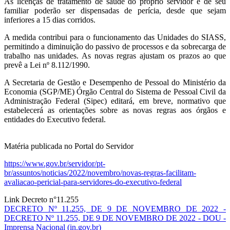
As licenças de tratamento de saúde do próprio servidor e de seu
familiar poderão ser dispensadas de perícia, desde que sejam
inferiores a 15 dias corridos.
A medida contribui para o funcionamento das Unidades do SIASS,
permitindo a diminuição do passivo de processos e da sobrecarga de
trabalho nas unidades. As novas regras ajustam os prazos ao que
prevê a Lei nº 8.112/1990.
A Secretaria de Gestão e Desempenho de Pessoal do Ministério da
Economia (SGP/ME) Órgão Central do Sistema de Pessoal Civil da
Administração Federal (Sipec) editará, em breve, normativo que
estabelecerá as orientações sobre as novas regras aos órgãos e
entidades do Executivo federal.
Matéria publicada no Portal do Servidor
https://www.gov.br/servidor/pt-
br/assuntos/noticias/2022/novembro/novas-regras-facilitam-
avaliacao-pericial-para-servidores-do-executivo-federal
Link Decreto n°11.255
DECRETO Nº 11.255, DE 9 DE NOVEMBRO DE 2022 -
DECRETO Nº 11.255, DE 9 DE NOVEMBRO DE 2022 - DOU -
Imprensa Nacional (in.gov.br)