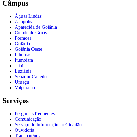
Câmpus
Águas Lindas
Anápolis
Aparecida de Goiânia
Cidade de Goiás
Formosa
Goiânia
Goiânia Oeste
Inhumas
Itumbiara
Jataí
Luziânia
Senador Canedo
Uruaçu
Valparaíso
Serviços
Perguntas frequentes
Comunicação
Serviço de Informação ao Cidadão
Ouvidoria
Transparência