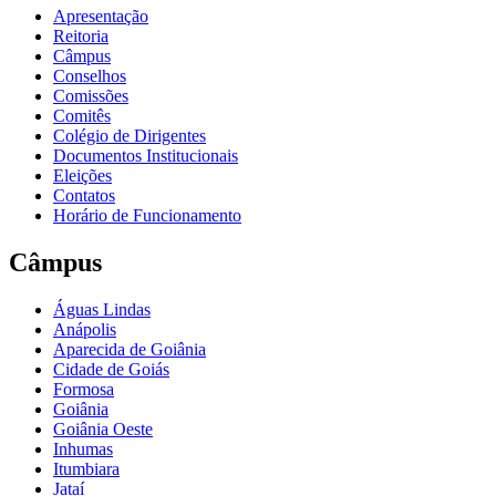
Apresentação
Reitoria
Câmpus
Conselhos
Comissões
Comitês
Colégio de Dirigentes
Documentos Institucionais
Eleições
Contatos
Horário de Funcionamento
Câmpus
Águas Lindas
Anápolis
Aparecida de Goiânia
Cidade de Goiás
Formosa
Goiânia
Goiânia Oeste
Inhumas
Itumbiara
Jataí