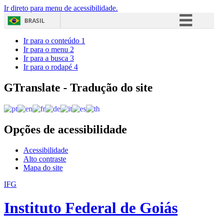
Ir direto para menu de acessibilidade.
BRASIL
Simplifique!
Ir para o conteúdo
1
Ir para o menu
2
Comunica BR
Ir para a busca
3
Ir para o rodapé
4
Participe
Acesso à informação
GTranslate - Tradução do site
Legislação
Canais
Opções de acessibilidade
Acessibilidade
Alto contraste
Mapa do site
IFG
Instituto Federal de Goiás