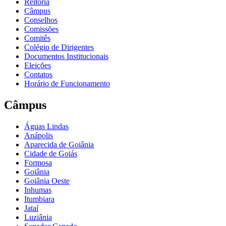
Reitoria
Câmpus
Conselhos
Comissões
Comitês
Colégio de Dirigentes
Documentos Institucionais
Eleições
Contatos
Horário de Funcionamento
Câmpus
Águas Lindas
Anápolis
Aparecida de Goiânia
Cidade de Goiás
Formosa
Goiânia
Goiânia Oeste
Inhumas
Itumbiara
Jataí
Luziânia