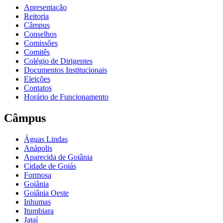
Apresentação
Reitoria
Câmpus
Conselhos
Comissões
Comitês
Colégio de Dirigentes
Documentos Institucionais
Eleições
Contatos
Horário de Funcionamento
Câmpus
Águas Lindas
Anápolis
Aparecida de Goiânia
Cidade de Goiás
Formosa
Goiânia
Goiânia Oeste
Inhumas
Itumbiara
Jataí