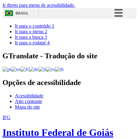
Ir direto para menu de acessibilidade.
BRASIL
Simplifique!
Ir para o conteúdo
1
Ir para o menu
2
Comunica BR
Ir para a busca
3
Ir para o rodapé
4
Participe
Acesso à informação
GTranslate - Tradução do site
Legislação
Canais
Opções de acessibilidade
Acessibilidade
Alto contraste
Mapa do site
IFG
Instituto Federal de Goiás