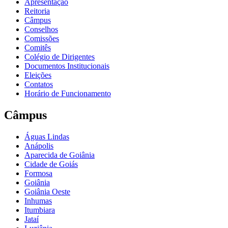
Apresentação
Reitoria
Câmpus
Conselhos
Comissões
Comitês
Colégio de Dirigentes
Documentos Institucionais
Eleições
Contatos
Horário de Funcionamento
Câmpus
Águas Lindas
Anápolis
Aparecida de Goiânia
Cidade de Goiás
Formosa
Goiânia
Goiânia Oeste
Inhumas
Itumbiara
Jataí