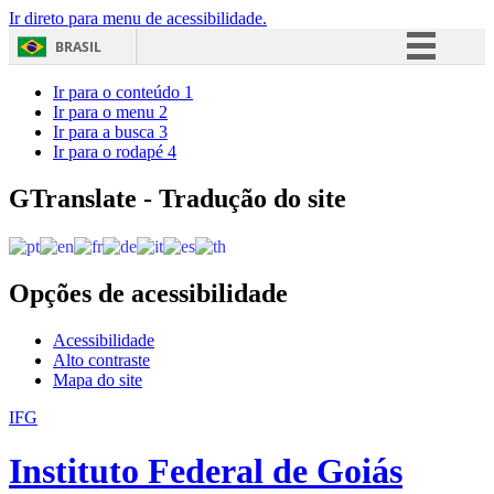
Ir direto para menu de acessibilidade.
BRASIL
Simplifique!
Ir para o conteúdo
1
Ir para o menu
2
Comunica BR
Ir para a busca
3
Ir para o rodapé
4
Participe
Acesso à informação
GTranslate - Tradução do site
Legislação
Canais
Opções de acessibilidade
Acessibilidade
Alto contraste
Mapa do site
IFG
Instituto Federal de Goiás