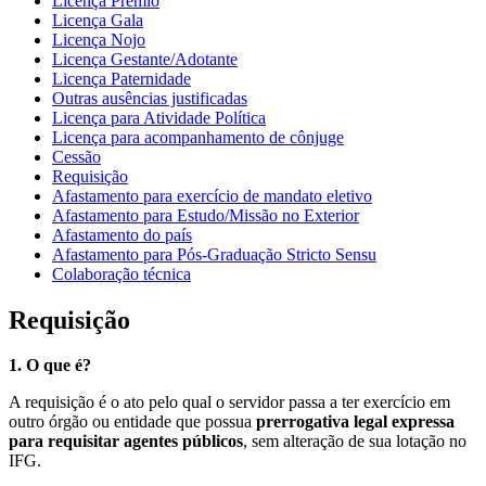
Licença Prêmio
Licença Gala
Licença Nojo
Licença Gestante/Adotante
Licença Paternidade
Outras ausências justificadas
Licença para Atividade Política
Licença para acompanhamento de cônjuge
Cessão
Requisição
Afastamento para exercício de mandato eletivo
Afastamento para Estudo/Missão no Exterior
Afastamento do país
Afastamento para Pós-Graduação Stricto Sensu
Colaboração técnica
Requisição
1. O que é?
A requisição é o ato pelo qual o servidor passa a ter exercício em
outro órgão ou entidade que possua
prerrogativa legal expressa
para requisitar agentes públicos
, sem alteração de sua lotação no
IFG.