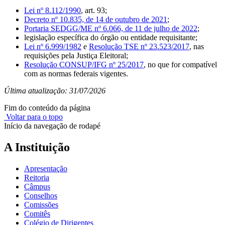
Lei nº 8.112/1990
, art. 93;
Decreto nº 10.835, de 14 de outubro de 2021
;
Portaria SEDGG/ME nº 6.066, de 11 de julho de 2022
;
legislação específica do órgão ou entidade requisitante;
Lei nº 6.999/1982
e
Resolução TSE nº 23.523/2017
, nas
requisições pela Justiça Eleitoral;
Resolução CONSUP/IFG nº 25/2017
, no que for compatível
com as normas federais vigentes.
Última atualização: 31/07/2026
Fim do conteúdo da página
Voltar para o topo
Início da navegação de rodapé
A Instituição
Apresentação
Reitoria
Câmpus
Conselhos
Comissões
Comitês
Colégio de Dirigentes