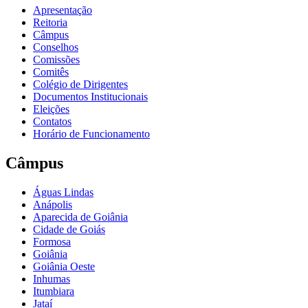
Apresentação
Reitoria
Câmpus
Conselhos
Comissões
Comitês
Colégio de Dirigentes
Documentos Institucionais
Eleições
Contatos
Horário de Funcionamento
Câmpus
Águas Lindas
Anápolis
Aparecida de Goiânia
Cidade de Goiás
Formosa
Goiânia
Goiânia Oeste
Inhumas
Itumbiara
Jataí