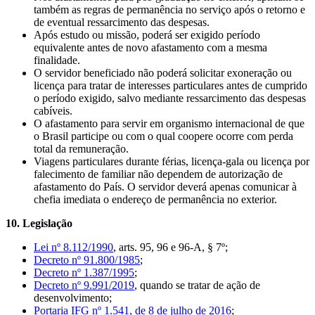
também as regras de permanência no serviço após o retorno e
de eventual ressarcimento das despesas.
Após estudo ou missão, poderá ser exigido período
equivalente antes de novo afastamento com a mesma
finalidade.
O servidor beneficiado não poderá solicitar exoneração ou
licença para tratar de interesses particulares antes de cumprido
o período exigido, salvo mediante ressarcimento das despesas
cabíveis.
O afastamento para servir em organismo internacional de que
o Brasil participe ou com o qual coopere ocorre com perda
total da remuneração.
Viagens particulares durante férias, licença-gala ou licença por
falecimento de familiar não dependem de autorização de
afastamento do País. O servidor deverá apenas comunicar à
chefia imediata o endereço de permanência no exterior.
10. Legislação
Lei nº 8.112/1990
, arts. 95, 96 e 96-A, § 7º;
Decreto nº 91.800/1985
;
Decreto nº 1.387/1995
;
Decreto nº 9.991/2019
, quando se tratar de ação de
desenvolvimento;
Portaria IFG nº 1.541, de 8 de julho de 2016
;