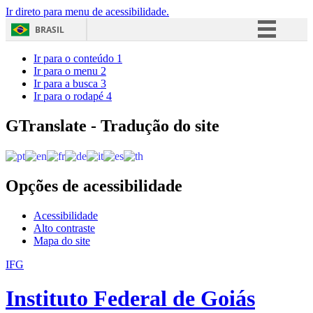
Ir direto para menu de acessibilidade.
BRASIL
Simplifique!
Ir para o conteúdo
1
Ir para o menu
2
Comunica BR
Ir para a busca
3
Ir para o rodapé
4
Participe
Acesso à informação
GTranslate - Tradução do site
Legislação
Canais
Opções de acessibilidade
Acessibilidade
Alto contraste
Mapa do site
IFG
Instituto Federal de Goiás