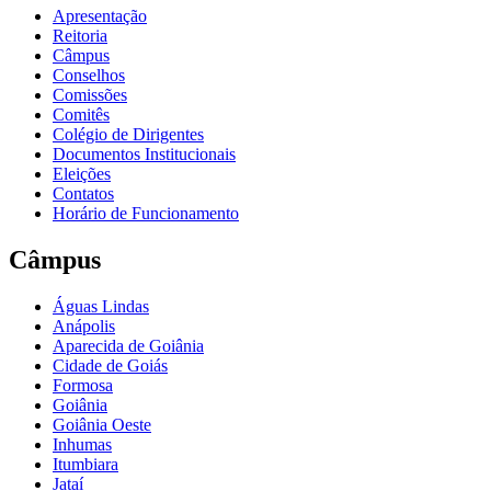
Apresentação
Reitoria
Câmpus
Conselhos
Comissões
Comitês
Colégio de Dirigentes
Documentos Institucionais
Eleições
Contatos
Horário de Funcionamento
Câmpus
Águas Lindas
Anápolis
Aparecida de Goiânia
Cidade de Goiás
Formosa
Goiânia
Goiânia Oeste
Inhumas
Itumbiara
Jataí