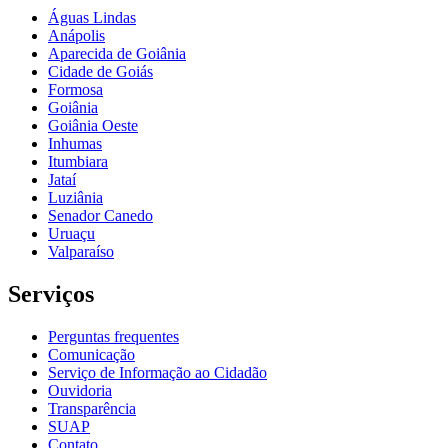
Águas Lindas
Anápolis
Aparecida de Goiânia
Cidade de Goiás
Formosa
Goiânia
Goiânia Oeste
Inhumas
Itumbiara
Jataí
Luziânia
Senador Canedo
Uruaçu
Valparaíso
Serviços
Perguntas frequentes
Comunicação
Serviço de Informação ao Cidadão
Ouvidoria
Transparência
SUAP
Contato