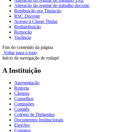
Alteração do regime de trabalho TAE
Alteração do regime de trabalho docente
Retribuição por Titulação
RSC Docente
Acesso à Classe Titular
Redistribuição
Remoção
Vacância
Fim do conteúdo da página
Voltar para o topo
Início da navegação de rodapé
A Instituição
Apresentação
Reitoria
Câmpus
Conselhos
Comissões
Comitês
Colégio de Dirigentes
Documentos Institucionais
Eleições
Contatos