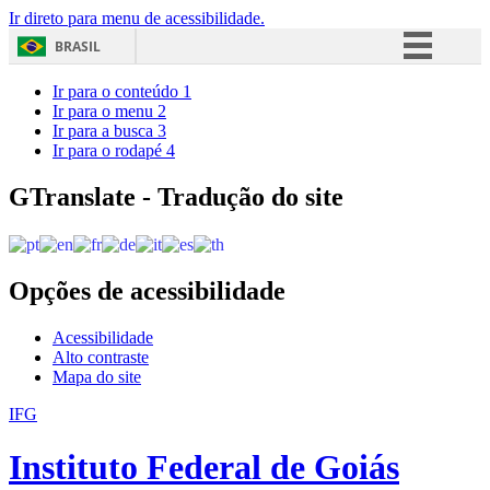
Ir direto para menu de acessibilidade.
BRASIL
Simplifique!
Ir para o conteúdo
1
Ir para o menu
2
Comunica BR
Ir para a busca
3
Ir para o rodapé
4
Participe
Acesso à informação
GTranslate - Tradução do site
Legislação
Canais
Opções de acessibilidade
Acessibilidade
Alto contraste
Mapa do site
IFG
Instituto Federal de Goiás