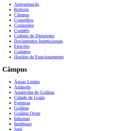
Apresentação
Reitoria
Câmpus
Conselhos
Comissões
Comitês
Colégio de Dirigentes
Documentos Institucionais
Eleições
Contatos
Horário de Funcionamento
Câmpus
Águas Lindas
Anápolis
Aparecida de Goiânia
Cidade de Goiás
Formosa
Goiânia
Goiânia Oeste
Inhumas
Itumbiara
Jataí