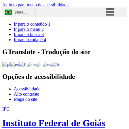
Ir direto para menu de acessibilidade.
BRASIL
Simplifique!
Ir para o conteúdo
1
Ir para o menu
2
Comunica BR
Ir para a busca
3
Ir para o rodapé
4
Participe
Acesso à informação
GTranslate - Tradução do site
Legislação
Canais
Opções de acessibilidade
Acessibilidade
Alto contraste
Mapa do site
IFG
Instituto Federal de Goiás