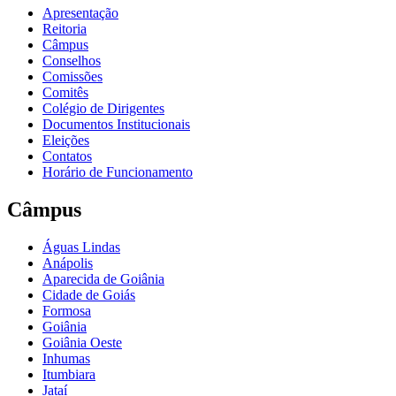
Apresentação
Reitoria
Câmpus
Conselhos
Comissões
Comitês
Colégio de Dirigentes
Documentos Institucionais
Eleições
Contatos
Horário de Funcionamento
Câmpus
Águas Lindas
Anápolis
Aparecida de Goiânia
Cidade de Goiás
Formosa
Goiânia
Goiânia Oeste
Inhumas
Itumbiara
Jataí