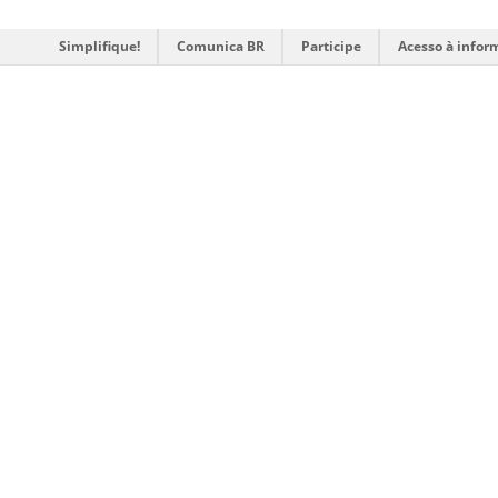
Simplifique!
Comunica BR
Participe
Acesso à infor