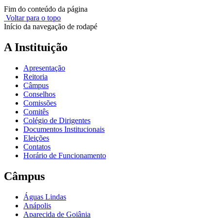
Fim do conteúdo da página
Voltar para o topo
Início da navegação de rodapé
A Instituição
Apresentação
Reitoria
Câmpus
Conselhos
Comissões
Comitês
Colégio de Dirigentes
Documentos Institucionais
Eleições
Contatos
Horário de Funcionamento
Câmpus
Águas Lindas
Anápolis
Aparecida de Goiânia