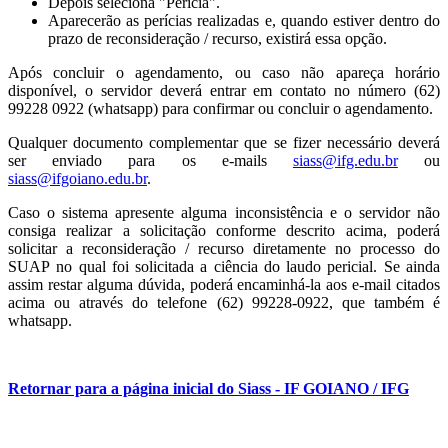
Depois seleciona "Perícia".
Aparecerão as perícias realizadas e, quando estiver dentro do
prazo de reconsideração / recurso, existirá essa opção.
Após concluir o agendamento, ou caso não apareça horário
disponível, o servidor deverá entrar em contato no número (62)
99228 0922 (whatsapp) para confirmar ou concluir o agendamento.
Qualquer documento complementar que se fizer necessário deverá
ser enviado para os e-mails
siass@ifg.edu.br
ou
siass@ifgoiano.edu.br
.
Caso o sistema apresente alguma inconsistência e o servidor não
consiga realizar a solicitação conforme descrito acima, poderá
solicitar a reconsideração / recurso diretamente no processo do
SUAP no qual foi solicitada a ciência do laudo pericial. Se ainda
assim restar alguma dúvida, poderá encaminhá-la aos e-mail citados
acima ou através do telefone (62) 99228-0922, que também é
whatsapp.
Retornar para a página inicial do Siass - IF GOIANO / IFG