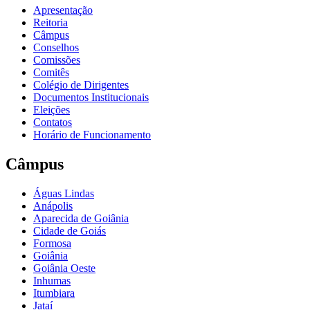
Apresentação
Reitoria
Câmpus
Conselhos
Comissões
Comitês
Colégio de Dirigentes
Documentos Institucionais
Eleições
Contatos
Horário de Funcionamento
Câmpus
Águas Lindas
Anápolis
Aparecida de Goiânia
Cidade de Goiás
Formosa
Goiânia
Goiânia Oeste
Inhumas
Itumbiara
Jataí