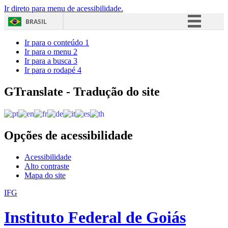
Ir direto para menu de acessibilidade.
BRASIL
Simplifique!
Ir para o conteúdo
1
Ir para o menu
2
Comunica BR
Ir para a busca
3
Ir para o rodapé
4
Participe
Acesso à informação
GTranslate - Tradução do site
Legislação
Canais
Opções de acessibilidade
Acessibilidade
Alto contraste
Mapa do site
IFG
Instituto Federal de Goiás