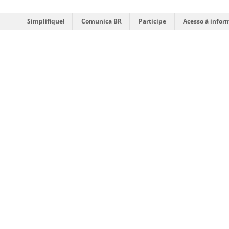
Simplifique!
Comunica BR
Participe
Acesso à infor