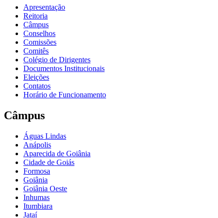
Apresentação
Reitoria
Câmpus
Conselhos
Comissões
Comitês
Colégio de Dirigentes
Documentos Institucionais
Eleições
Contatos
Horário de Funcionamento
Câmpus
Águas Lindas
Anápolis
Aparecida de Goiânia
Cidade de Goiás
Formosa
Goiânia
Goiânia Oeste
Inhumas
Itumbiara
Jataí