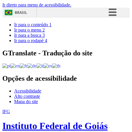
Ir direto para menu de acessibilidade.
BRASIL
Simplifique!
Ir para o conteúdo
1
Ir para o menu
2
Comunica BR
Ir para a busca
3
Ir para o rodapé
4
Participe
Acesso à informação
GTranslate - Tradução do site
Legislação
Canais
Opções de acessibilidade
Acessibilidade
Alto contraste
Mapa do site
IFG
Instituto Federal de Goiás