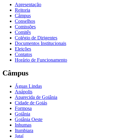
Apresentação
Reitoria
Câmpus
Conselhos
Comissões
Comitês
Colégio de Dirigentes
Documentos Institucionais
Eleições
Contatos
Horário de Funcionamento
Câmpus
Águas Lindas
Anápolis
Aparecida de Goiânia
Cidade de Goiás
Formosa
Goiânia
Goiânia Oeste
Inhumas
Itumbiara
Jataí