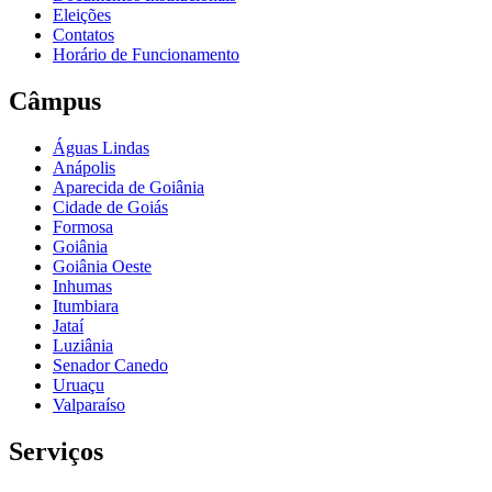
Eleições
Contatos
Horário de Funcionamento
Câmpus
Águas Lindas
Anápolis
Aparecida de Goiânia
Cidade de Goiás
Formosa
Goiânia
Goiânia Oeste
Inhumas
Itumbiara
Jataí
Luziânia
Senador Canedo
Uruaçu
Valparaíso
Serviços