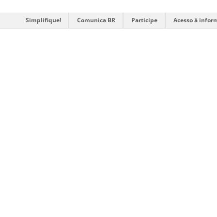
Simplifique!
Comunica BR
Participe
Acesso à infor