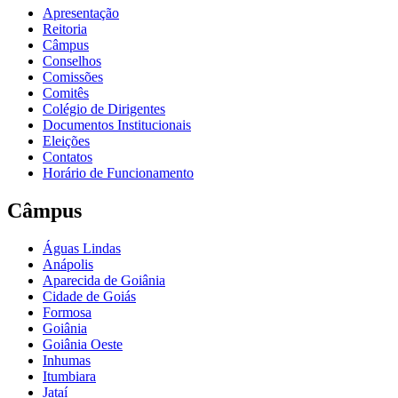
Apresentação
Reitoria
Câmpus
Conselhos
Comissões
Comitês
Colégio de Dirigentes
Documentos Institucionais
Eleições
Contatos
Horário de Funcionamento
Câmpus
Águas Lindas
Anápolis
Aparecida de Goiânia
Cidade de Goiás
Formosa
Goiânia
Goiânia Oeste
Inhumas
Itumbiara
Jataí