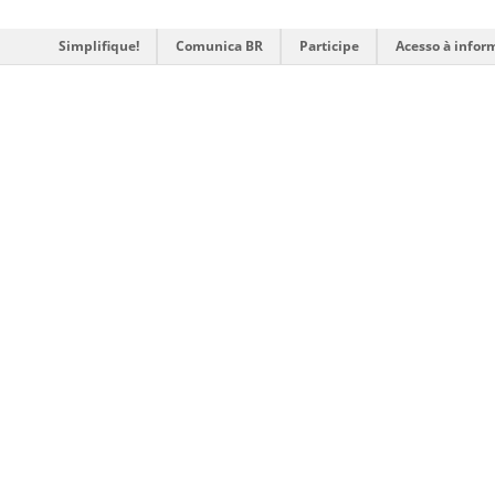
Simplifique!
Comunica BR
Participe
Acesso à infor