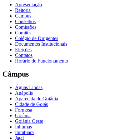
Apresentação
Reitoria
Câmpus
Conselhos
Comissões
Comitês
Colégio de Dirigentes
Documentos Institucionais
Eleições
Contatos
Horário de Funcionamento
Câmpus
Águas Lindas
Anápolis
Aparecida de Goiânia
Cidade de Goiás
Formosa
Goiânia
Goiânia Oeste
Inhumas
Itumbiara
Jataí