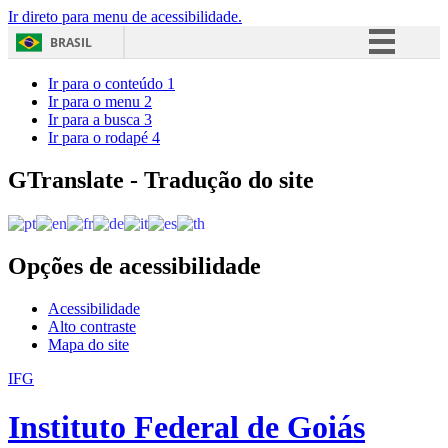
Ir direto para menu de acessibilidade.
BRASIL
Simplifique!
Ir para o conteúdo
1
Ir para o menu
2
Comunica BR
Ir para a busca
3
Ir para o rodapé
4
Participe
Acesso à informação
GTranslate - Tradução do site
Legislação
Canais
Opções de acessibilidade
Acessibilidade
Alto contraste
Mapa do site
IFG
Instituto Federal de Goiás