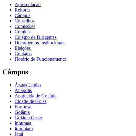
Apresentação
Reitoria
Câmpus
Conselhos
Comissões
Comitês
Colégio de Dirigentes
Documentos Institucionais
Eleições
Contatos
Horário de Funcionamento
Câmpus
Águas Lindas
Anápolis
Aparecida de Goiânia
Cidade de Goiás
Formosa
Goiânia
Goiânia Oeste
Inhumas
Itumbiara
Jataí