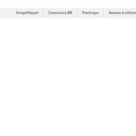
Simplifique!
Comunica BR
Participe
Acesso à infor