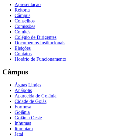
Apresentação
Reitoria
Câmpus
Conselhos
Comissões
Comitês
Colégio de Dirigentes
Documentos Institucionais
Eleições
Contatos
Horário de Funcionamento
Câmpus
Águas Lindas
Anápolis
Aparecida de Goiânia
Cidade de Goiás
Formosa
Goiânia
Goiânia Oeste
Inhumas
Itumbiara
Jataí