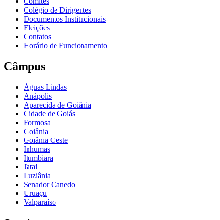
Comitês
Colégio de Dirigentes
Documentos Institucionais
Eleições
Contatos
Horário de Funcionamento
Câmpus
Águas Lindas
Anápolis
Aparecida de Goiânia
Cidade de Goiás
Formosa
Goiânia
Goiânia Oeste
Inhumas
Itumbiara
Jataí
Luziânia
Senador Canedo
Uruaçu
Valparaíso