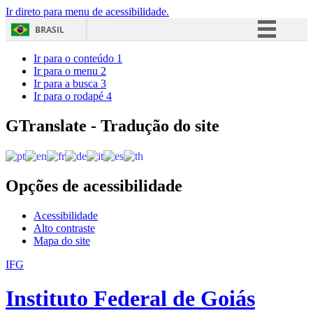
Ir direto para menu de acessibilidade.
BRASIL
Simplifique!
Ir para o conteúdo
1
Ir para o menu
2
Comunica BR
Ir para a busca
3
Ir para o rodapé
4
Participe
Acesso à informação
GTranslate - Tradução do site
Legislação
Canais
Opções de acessibilidade
Acessibilidade
Alto contraste
Mapa do site
IFG
Instituto Federal de Goiás