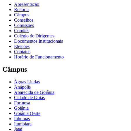
Apresentação
Reitoria
Câmpus
Conselhos
Comissões
Comitês
Colégio de Dirigentes
Documentos Institucionais
Eleições
Contatos
Horário de Funcionamento
Câmpus
Águas Lindas
Anápolis
Aparecida de Goiânia
Cidade de Goiás
Formosa
Goiânia
Goiânia Oeste
Inhumas
Itumbiara
Jataí