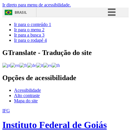
Ir direto para menu de acessibilidade.
BRASIL
Simplifique!
Ir para o conteúdo
1
Ir para o menu
2
Comunica BR
Ir para a busca
3
Ir para o rodapé
4
Participe
Acesso à informação
GTranslate - Tradução do site
Legislação
Canais
Opções de acessibilidade
Acessibilidade
Alto contraste
Mapa do site
IFG
Instituto Federal de Goiás