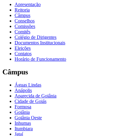
Apresentação
Reitoria
Câmpus
Conselhos
Comissões
Comitês
Colégio de Dirigentes
Documentos Institucionais
Eleições
Contatos
Horário de Funcionamento
Câmpus
Águas Lindas
Anápolis
Aparecida de Goiânia
Cidade de Goiás
Formosa
Goiânia
Goiânia Oeste
Inhumas
Itumbiara
Jataí