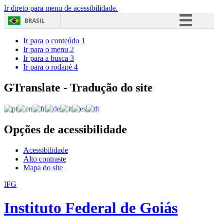
Ir direto para menu de acessibilidade.
BRASIL
Simplifique!
Ir para o conteúdo
1
Ir para o menu
2
Comunica BR
Ir para a busca
3
Ir para o rodapé
4
Participe
Acesso à informação
GTranslate - Tradução do site
Legislação
Canais
Opções de acessibilidade
Acessibilidade
Alto contraste
Mapa do site
IFG
Instituto Federal de Goiás