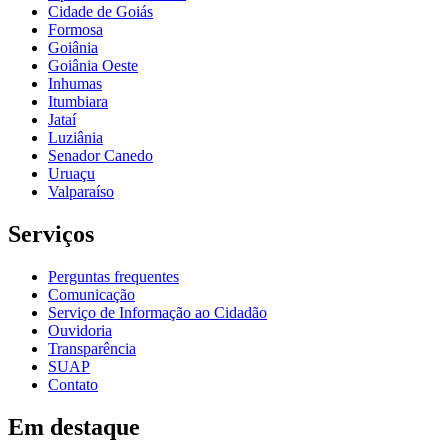
Cidade de Goiás
Formosa
Goiânia
Goiânia Oeste
Inhumas
Itumbiara
Jataí
Luziânia
Senador Canedo
Uruaçu
Valparaíso
Serviços
Perguntas frequentes
Comunicação
Serviço de Informação ao Cidadão
Ouvidoria
Transparência
SUAP
Contato
Em destaque