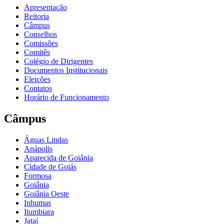
Apresentação
Reitoria
Câmpus
Conselhos
Comissões
Comitês
Colégio de Dirigentes
Documentos Institucionais
Eleições
Contatos
Horário de Funcionamento
Câmpus
Águas Lindas
Anápolis
Aparecida de Goiânia
Cidade de Goiás
Formosa
Goiânia
Goiânia Oeste
Inhumas
Itumbiara
Jataí