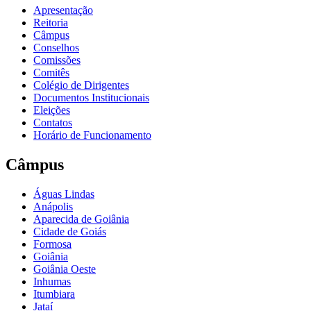
Apresentação
Reitoria
Câmpus
Conselhos
Comissões
Comitês
Colégio de Dirigentes
Documentos Institucionais
Eleições
Contatos
Horário de Funcionamento
Câmpus
Águas Lindas
Anápolis
Aparecida de Goiânia
Cidade de Goiás
Formosa
Goiânia
Goiânia Oeste
Inhumas
Itumbiara
Jataí