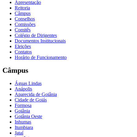
Apresentação
Reitoria
Câmpus
Conselhos
Comissões
Comitês
Colégio de Dirigentes
Documentos Institucionais
Eleições
Contatos
Horário de Funcionamento
Câmpus
Águas Lindas
Anápolis
Aparecida de Goiânia
Cidade de Goiás
Formosa
Goiânia
Goiânia Oeste
Inhumas
Itumbiara
Jataí