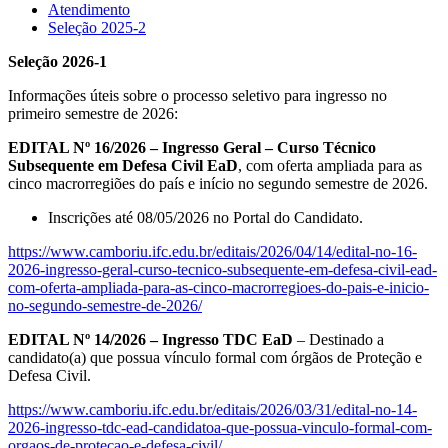
Atendimento
Seleção 2025-2
Seleção 2026-1
Informações úteis sobre o processo seletivo para ingresso no
primeiro semestre de 2026:
EDITAL Nº 16/2026 – Ingresso Geral – Curso Técnico
Subsequente em Defesa Civil EaD
, com oferta ampliada para as
cinco macrorregiões do país e início no segundo semestre de 2026.
Inscrições até 08/05/2026 no Portal do Candidato.
https://www.camboriu.ifc.edu.br/editais/2026/04/14/edital-no-16-
2026-ingresso-geral-curso-tecnico-subsequente-em-defesa-civil-ead-
com-oferta-ampliada-para-as-cinco-macrorregioes-do-pais-e-inicio-
no-segundo-semestre-de-2026/
EDITAL Nº 14/2026 – Ingresso TDC EaD
– Destinado a
candidato(a) que possua vínculo formal com órgãos de Proteção e
Defesa Civil.
https://www.camboriu.ifc.edu.br/editais/2026/03/31/edital-no-14-
2026-ingresso-tdc-ead-candidatoa-que-possua-vinculo-formal-com-
orgaos-de-protecao-e-defesa-civil/