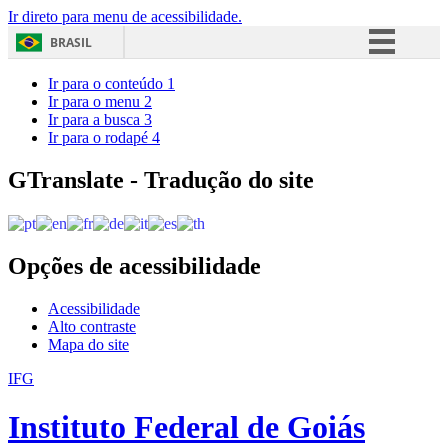
Ir direto para menu de acessibilidade.
BRASIL
Simplifique!
Ir para o conteúdo
1
Ir para o menu
2
Comunica BR
Ir para a busca
3
Ir para o rodapé
4
Participe
Acesso à informação
GTranslate - Tradução do site
Legislação
Canais
Opções de acessibilidade
Acessibilidade
Alto contraste
Mapa do site
IFG
Instituto Federal de Goiás