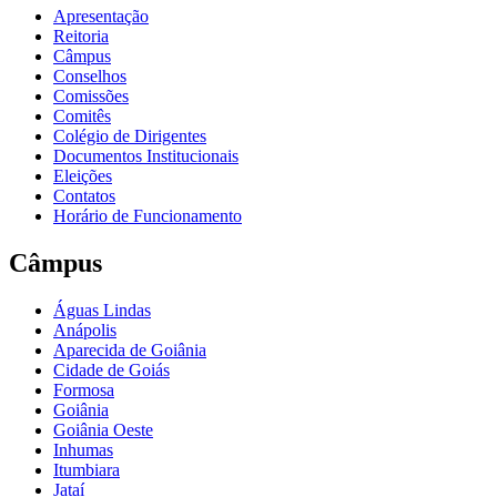
Apresentação
Reitoria
Câmpus
Conselhos
Comissões
Comitês
Colégio de Dirigentes
Documentos Institucionais
Eleições
Contatos
Horário de Funcionamento
Câmpus
Águas Lindas
Anápolis
Aparecida de Goiânia
Cidade de Goiás
Formosa
Goiânia
Goiânia Oeste
Inhumas
Itumbiara
Jataí