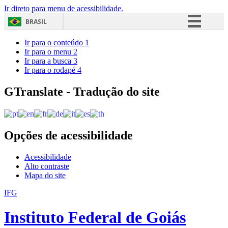
Ir direto para menu de acessibilidade.
BRASIL
Simplifique!
Ir para o conteúdo
1
Ir para o menu
2
Comunica BR
Ir para a busca
3
Ir para o rodapé
4
Participe
Acesso à informação
GTranslate - Tradução do site
Legislação
Canais
Opções de acessibilidade
Acessibilidade
Alto contraste
Mapa do site
IFG
Instituto Federal de Goiás