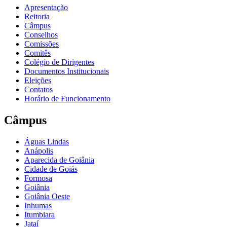
Apresentação
Reitoria
Câmpus
Conselhos
Comissões
Comitês
Colégio de Dirigentes
Documentos Institucionais
Eleições
Contatos
Horário de Funcionamento
Câmpus
Águas Lindas
Anápolis
Aparecida de Goiânia
Cidade de Goiás
Formosa
Goiânia
Goiânia Oeste
Inhumas
Itumbiara
Jataí