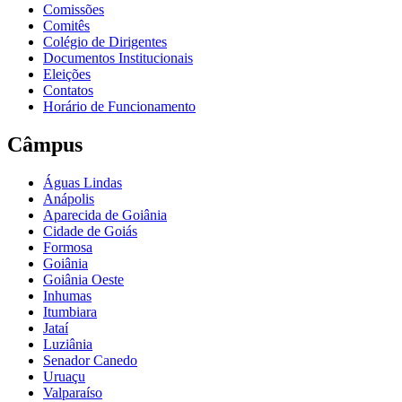
Comissões
Comitês
Colégio de Dirigentes
Documentos Institucionais
Eleições
Contatos
Horário de Funcionamento
Câmpus
Águas Lindas
Anápolis
Aparecida de Goiânia
Cidade de Goiás
Formosa
Goiânia
Goiânia Oeste
Inhumas
Itumbiara
Jataí
Luziânia
Senador Canedo
Uruaçu
Valparaíso