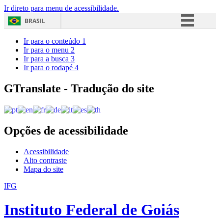
Ir direto para menu de acessibilidade.
BRASIL
Simplifique!
Ir para o conteúdo
1
Ir para o menu
2
Comunica BR
Ir para a busca
3
Ir para o rodapé
4
Participe
Acesso à informação
GTranslate - Tradução do site
Legislação
Canais
Opções de acessibilidade
Acessibilidade
Alto contraste
Mapa do site
IFG
Instituto Federal de Goiás