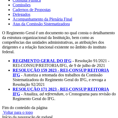
Consulta Pública
Comissões
Cadernos de Propostas
Delegados
Acompanhamento da Plenária Final
Atas da Comissão Sistematizadora
O Regimento Geral é um documento no qual consta o detalhamento
da estrutura organizacional da Instituição, bem como as
competências das unidades administrativas, as atribuições dos
dirigentes e a relação funcional existente no âmbito do instituto
federal.
REGIMENTO GERAL DO IFG
-
Resolução 91/2021 -
REI-CONSUP/REITORIA/IFG, de 9 de julho de 2021
RESOLUÇÃO 159 2023 - REI-CONSUP REITORIA
IFG
-
Autoriza a retomada dos trabalhos da Comissão
Sistematizadora do Regimento Geral do IFG, e revoga a
Resolução 92/2021
RESOLUÇÃO 171 2023 - REI-CONSUP REITORIA
IFG
-
Atualiza,
ad referendum
, o Cronograma para revisão do
Regimento Geral do IFG.
Fim do conteúdo da página
Voltar para o topo
Início da navegação de rodapé