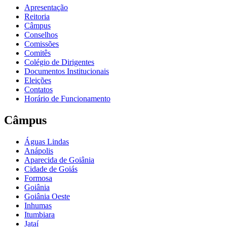
Apresentação
Reitoria
Câmpus
Conselhos
Comissões
Comitês
Colégio de Dirigentes
Documentos Institucionais
Eleições
Contatos
Horário de Funcionamento
Câmpus
Águas Lindas
Anápolis
Aparecida de Goiânia
Cidade de Goiás
Formosa
Goiânia
Goiânia Oeste
Inhumas
Itumbiara
Jataí