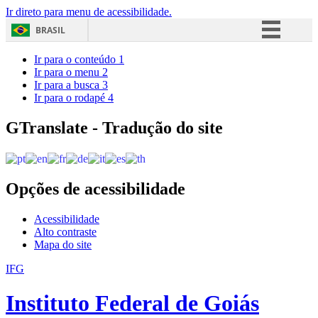
Ir direto para menu de acessibilidade.
BRASIL
Simplifique!
Ir para o conteúdo
1
Ir para o menu
2
Comunica BR
Ir para a busca
3
Ir para o rodapé
4
Participe
Acesso à informação
GTranslate - Tradução do site
Legislação
Canais
Opções de acessibilidade
Acessibilidade
Alto contraste
Mapa do site
IFG
Instituto Federal de Goiás