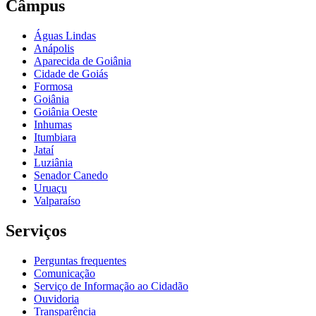
Câmpus
Águas Lindas
Anápolis
Aparecida de Goiânia
Cidade de Goiás
Formosa
Goiânia
Goiânia Oeste
Inhumas
Itumbiara
Jataí
Luziânia
Senador Canedo
Uruaçu
Valparaíso
Serviços
Perguntas frequentes
Comunicação
Serviço de Informação ao Cidadão
Ouvidoria
Transparência