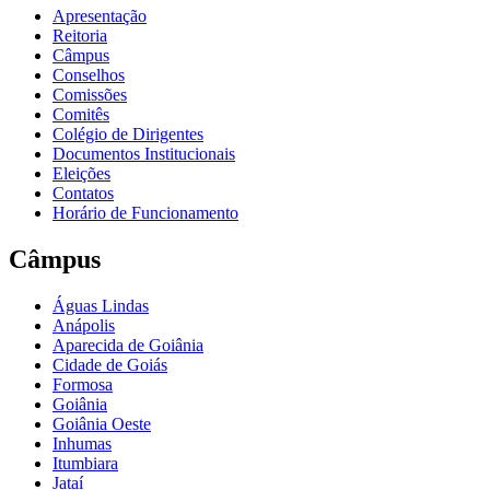
Apresentação
Reitoria
Câmpus
Conselhos
Comissões
Comitês
Colégio de Dirigentes
Documentos Institucionais
Eleições
Contatos
Horário de Funcionamento
Câmpus
Águas Lindas
Anápolis
Aparecida de Goiânia
Cidade de Goiás
Formosa
Goiânia
Goiânia Oeste
Inhumas
Itumbiara
Jataí