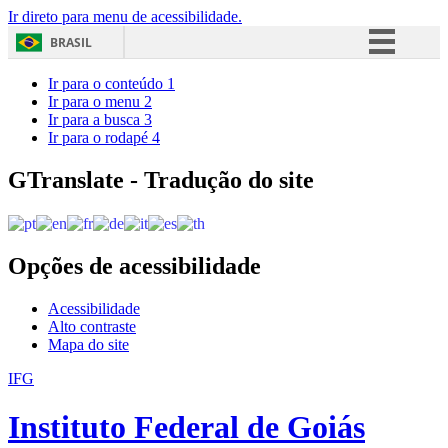
Ir direto para menu de acessibilidade.
BRASIL
Simplifique!
Ir para o conteúdo
1
Ir para o menu
2
Comunica BR
Ir para a busca
3
Ir para o rodapé
4
Participe
Acesso à informação
GTranslate - Tradução do site
Legislação
Canais
Opções de acessibilidade
Acessibilidade
Alto contraste
Mapa do site
IFG
Instituto Federal de Goiás