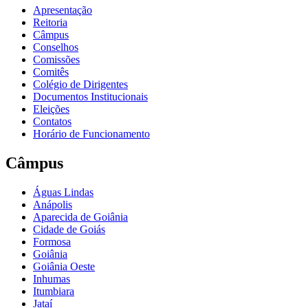
Apresentação
Reitoria
Câmpus
Conselhos
Comissões
Comitês
Colégio de Dirigentes
Documentos Institucionais
Eleições
Contatos
Horário de Funcionamento
Câmpus
Águas Lindas
Anápolis
Aparecida de Goiânia
Cidade de Goiás
Formosa
Goiânia
Goiânia Oeste
Inhumas
Itumbiara
Jataí