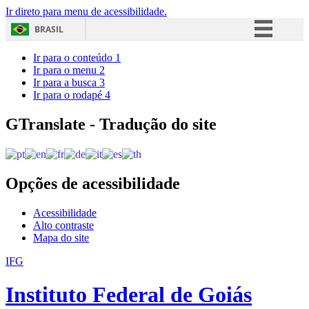
Ir direto para menu de acessibilidade.
BRASIL
Simplifique!
Ir para o conteúdo
1
Ir para o menu
2
Comunica BR
Ir para a busca
3
Ir para o rodapé
4
Participe
Acesso à informação
GTranslate - Tradução do site
Legislação
Canais
Opções de acessibilidade
Acessibilidade
Alto contraste
Mapa do site
IFG
Instituto Federal de Goiás