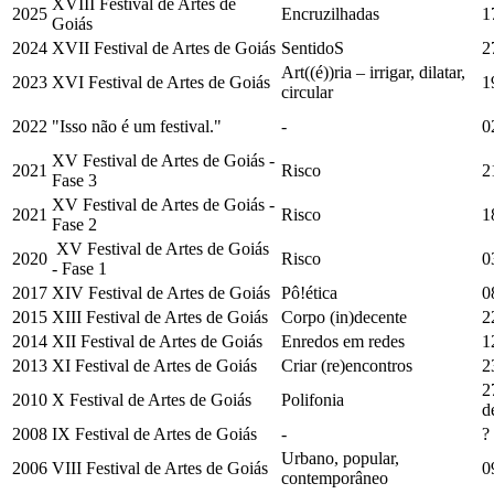
XVIII Festival de Artes de
2025
Encruzilhadas
1
Goiás
2024
XVII Festival de Artes de Goiás
SentidoS
2
Art((é))ria – irrigar, dilatar,
2023
XVI Festival de Artes de Goiás
1
circular
2022
"Isso não é um festival."
-
0
XV Festival de Artes de Goiás -
2021
Risco
2
Fase 3
XV Festival de Artes de Goiás -
2021
Risco
1
Fase 2
XV Festival de Artes de Goiás
2020
Risco
0
- Fase 1
2017
XIV Festival de Artes de Goiás
Pô!ética
0
2015
XIII Festival de Artes de Goiás
Corpo (in)decente
2
2014
XII Festival de Artes de Goiás
Enredos em redes
1
2013
XI Festival de Artes de Goiás
Criar (re)encontros
2
2
2010
X Festival de Artes de Goiás
Polifonia
d
2008
IX Festival de Artes de Goiás
-
?
Urbano, popular,
2006
VIII Festival de Artes de Goiás
0
contemporâneo