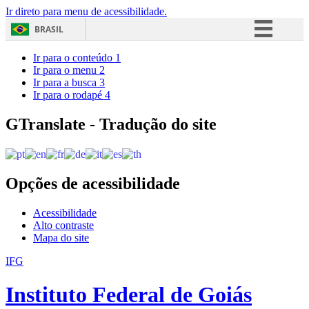
Ir direto para menu de acessibilidade.
BRASIL
Simplifique!
Ir para o conteúdo
1
Ir para o menu
2
Comunica BR
Ir para a busca
3
Ir para o rodapé
4
Participe
Acesso à informação
GTranslate - Tradução do site
Legislação
Canais
Opções de acessibilidade
Acessibilidade
Alto contraste
Mapa do site
IFG
Instituto Federal de Goiás