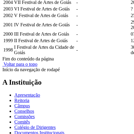
2004
VII Festival de Artes de Goiás
-
2
2003
VI Festival de Artes de Goiás
-
?
2002
V Festival de Artes de Goiás
-
2
2
2001
IV Festival de Artes de Goiás
-
2
2000
III Festival de Artes de Goiás
-
0
1999
II Festival de Artes de Goiás
-
1
I Festival de Artes da Cidade de
3
1998
-
Goiás
d
Fim do conteúdo da página
Voltar para o topo
Início da navegação de rodapé
A Instituição
Apresentação
Reitoria
Câmpus
Conselhos
Comissões
Comitês
Colégio de Dirigentes
Documentos Institucionais