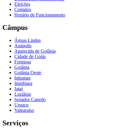
Eleições
Contatos
Horário de Funcionamento
Câmpus
Águas Lindas
Anápolis
Aparecida de Goiânia
Cidade de Goiás
Formosa
Goiânia
Goiânia Oeste
Inhumas
Itumbiara
Jataí
Luziânia
Senador Canedo
Uruaçu
Valparaíso
Serviços