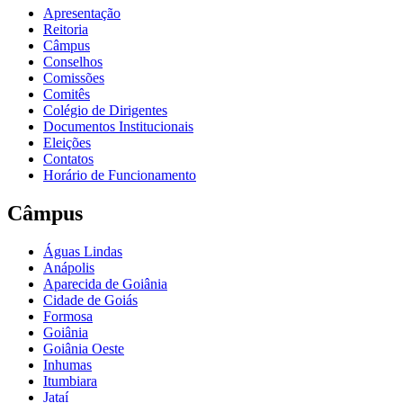
Apresentação
Reitoria
Câmpus
Conselhos
Comissões
Comitês
Colégio de Dirigentes
Documentos Institucionais
Eleições
Contatos
Horário de Funcionamento
Câmpus
Águas Lindas
Anápolis
Aparecida de Goiânia
Cidade de Goiás
Formosa
Goiânia
Goiânia Oeste
Inhumas
Itumbiara
Jataí