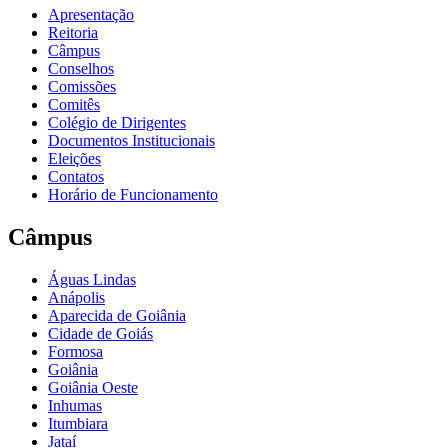
Apresentação
Reitoria
Câmpus
Conselhos
Comissões
Comitês
Colégio de Dirigentes
Documentos Institucionais
Eleições
Contatos
Horário de Funcionamento
Câmpus
Águas Lindas
Anápolis
Aparecida de Goiânia
Cidade de Goiás
Formosa
Goiânia
Goiânia Oeste
Inhumas
Itumbiara
Jataí