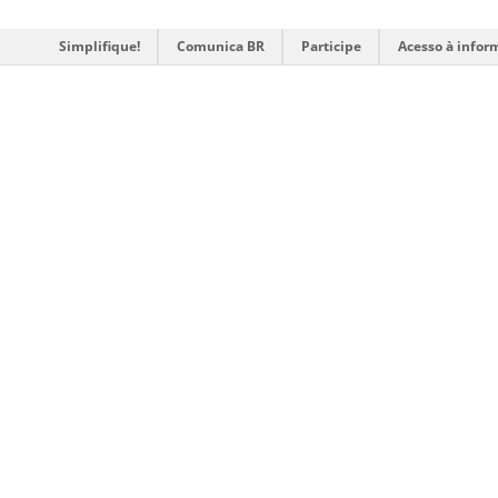
Simplifique!
Comunica BR
Participe
Acesso à infor