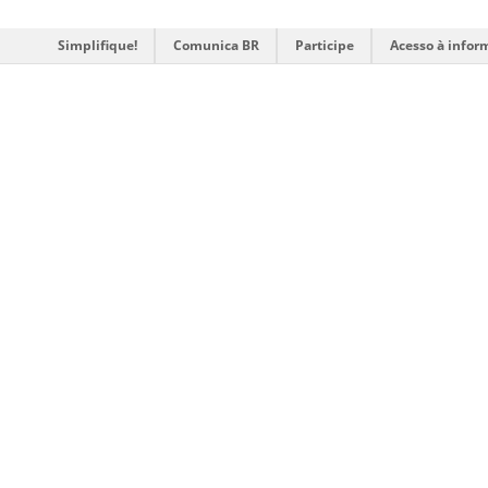
Simplifique!
Comunica BR
Participe
Acesso à infor