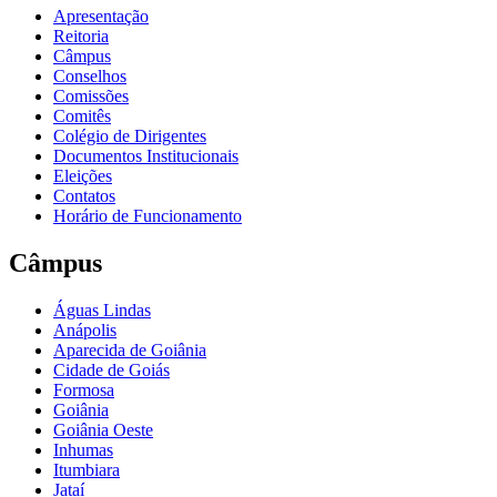
Apresentação
Reitoria
Câmpus
Conselhos
Comissões
Comitês
Colégio de Dirigentes
Documentos Institucionais
Eleições
Contatos
Horário de Funcionamento
Câmpus
Águas Lindas
Anápolis
Aparecida de Goiânia
Cidade de Goiás
Formosa
Goiânia
Goiânia Oeste
Inhumas
Itumbiara
Jataí