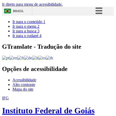
Ir direto para menu de acessibilidade.
BRASIL
Simplifique!
Ir para o conteúdo
1
Ir para o menu
2
Comunica BR
Ir para a busca
3
Ir para o rodapé
4
Participe
Acesso à informação
GTranslate - Tradução do site
Legislação
Canais
Opções de acessibilidade
Acessibilidade
Alto contraste
Mapa do site
IFG
Instituto Federal de Goiás