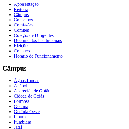
Apresentação
Reitoria
Câmpus
Conselhos
Comissões
Comitês
Colégio de Dirigentes
Documentos Institucionais
Eleições
Contatos
Horário de Funcionamento
Câmpus
Águas Lindas
Anápolis
Aparecida de Goiânia
Cidade de Goiás
Formosa
Goiânia
Goiânia Oeste
Inhumas
Itumbiara
Jataí