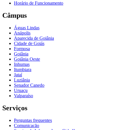
Horário de Funcionamento
Câmpus
Águas Lindas
Anápolis
Aparecida de Goiânia
Cidade de Goiás
Formosa
Goiânia
Goiânia Oeste
Inhumas
Itumbiara
Jataí
Luziânia
Senador Canedo
Uruaçu
Valparaíso
Serviços
Perguntas frequentes
Comunicação