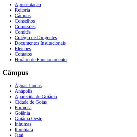
Apresentação
Reitoria
Câmpus
Conselhos
Comissões
Comitês
Colégio de Dirigentes
Documentos Institucionais
Eleições
Contatos
Horário de Funcionamento
Câmpus
Águas Lindas
Anápolis
Aparecida de Goiânia
Cidade de Goiás
Formosa
Goiânia
Goiânia Oeste
Inhumas
Itumbiara
Jataí