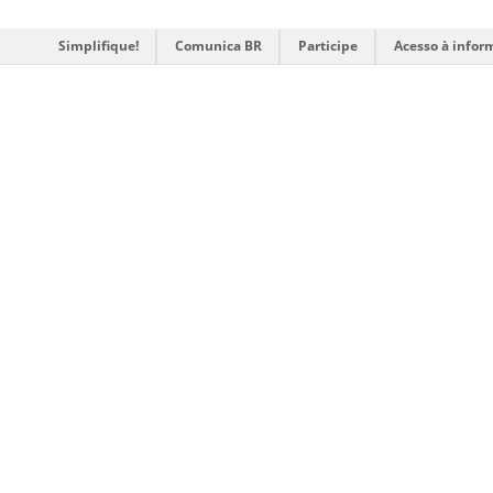
Simplifique!
Comunica BR
Participe
Acesso à infor