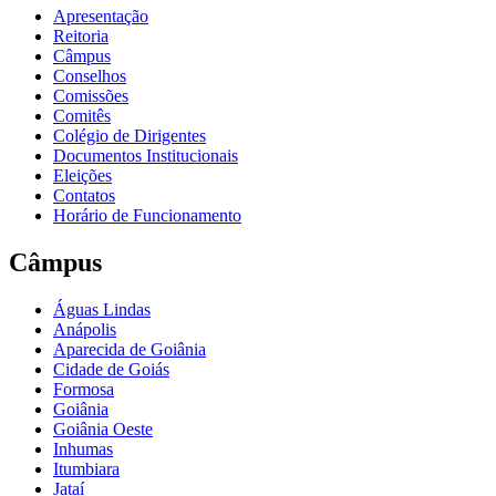
Apresentação
Reitoria
Câmpus
Conselhos
Comissões
Comitês
Colégio de Dirigentes
Documentos Institucionais
Eleições
Contatos
Horário de Funcionamento
Câmpus
Águas Lindas
Anápolis
Aparecida de Goiânia
Cidade de Goiás
Formosa
Goiânia
Goiânia Oeste
Inhumas
Itumbiara
Jataí