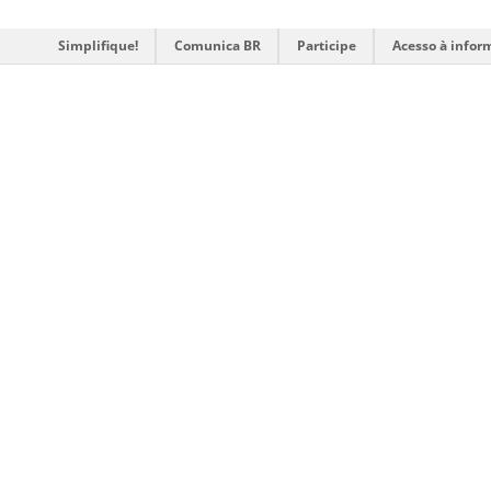
Simplifique!
Comunica BR
Participe
Acesso à infor