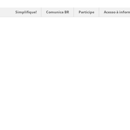
Simplifique!
Comunica BR
Participe
Acesso à infor