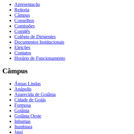
Apresentação
Reitoria
Câmpus
Conselhos
Comissões
Comitês
Colégio de Dirigentes
Documentos Institucionais
Eleições
Contatos
Horário de Funcionamento
Câmpus
Águas Lindas
Anápolis
Aparecida de Goiânia
Cidade de Goiás
Formosa
Goiânia
Goiânia Oeste
Inhumas
Itumbiara
Jataí