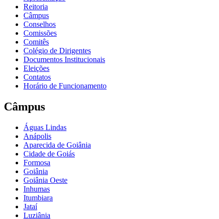
Reitoria
Câmpus
Conselhos
Comissões
Comitês
Colégio de Dirigentes
Documentos Institucionais
Eleições
Contatos
Horário de Funcionamento
Câmpus
Águas Lindas
Anápolis
Aparecida de Goiânia
Cidade de Goiás
Formosa
Goiânia
Goiânia Oeste
Inhumas
Itumbiara
Jataí
Luziânia