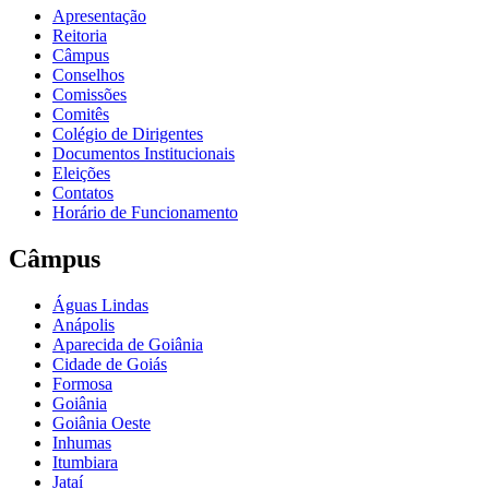
Apresentação
Reitoria
Câmpus
Conselhos
Comissões
Comitês
Colégio de Dirigentes
Documentos Institucionais
Eleições
Contatos
Horário de Funcionamento
Câmpus
Águas Lindas
Anápolis
Aparecida de Goiânia
Cidade de Goiás
Formosa
Goiânia
Goiânia Oeste
Inhumas
Itumbiara
Jataí