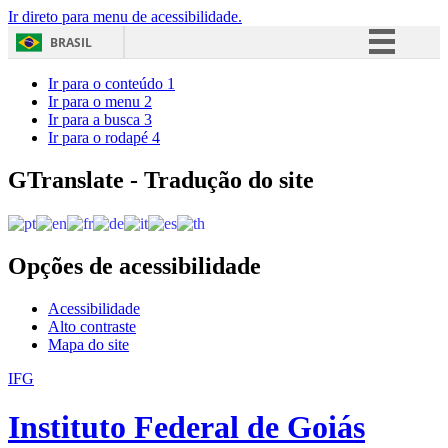
Ir direto para menu de acessibilidade.
BRASIL
Simplifique!
Ir para o conteúdo
1
Ir para o menu
2
Comunica BR
Ir para a busca
3
Ir para o rodapé
4
Participe
Acesso à informação
GTranslate - Tradução do site
Legislação
Canais
Opções de acessibilidade
Acessibilidade
Alto contraste
Mapa do site
IFG
Instituto Federal de Goiás