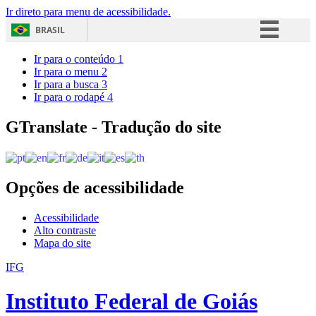
Ir direto para menu de acessibilidade.
BRASIL
Simplifique!
Ir para o conteúdo
1
Ir para o menu
2
Comunica BR
Ir para a busca
3
Ir para o rodapé
4
Participe
Acesso à informação
GTranslate - Tradução do site
Legislação
Canais
Opções de acessibilidade
Acessibilidade
Alto contraste
Mapa do site
IFG
Instituto Federal de Goiás