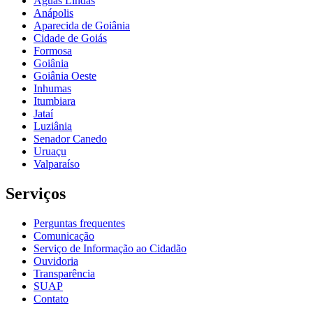
Águas Lindas
Anápolis
Aparecida de Goiânia
Cidade de Goiás
Formosa
Goiânia
Goiânia Oeste
Inhumas
Itumbiara
Jataí
Luziânia
Senador Canedo
Uruaçu
Valparaíso
Serviços
Perguntas frequentes
Comunicação
Serviço de Informação ao Cidadão
Ouvidoria
Transparência
SUAP
Contato