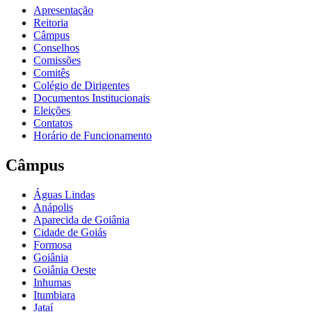
Apresentação
Reitoria
Câmpus
Conselhos
Comissões
Comitês
Colégio de Dirigentes
Documentos Institucionais
Eleições
Contatos
Horário de Funcionamento
Câmpus
Águas Lindas
Anápolis
Aparecida de Goiânia
Cidade de Goiás
Formosa
Goiânia
Goiânia Oeste
Inhumas
Itumbiara
Jataí