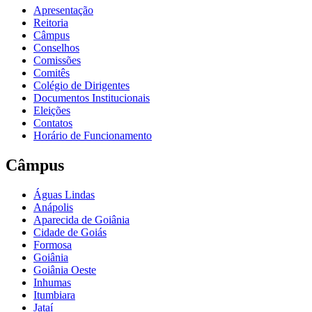
Apresentação
Reitoria
Câmpus
Conselhos
Comissões
Comitês
Colégio de Dirigentes
Documentos Institucionais
Eleições
Contatos
Horário de Funcionamento
Câmpus
Águas Lindas
Anápolis
Aparecida de Goiânia
Cidade de Goiás
Formosa
Goiânia
Goiânia Oeste
Inhumas
Itumbiara
Jataí