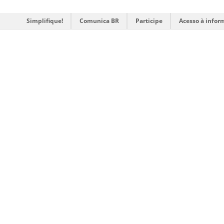
Simplifique!
Comunica BR
Participe
Acesso à infor