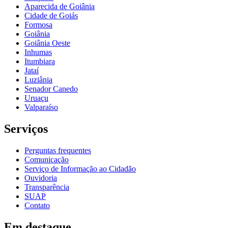
Aparecida de Goiânia
Cidade de Goiás
Formosa
Goiânia
Goiânia Oeste
Inhumas
Itumbiara
Jataí
Luziânia
Senador Canedo
Uruaçu
Valparaíso
Serviços
Perguntas frequentes
Comunicação
Serviço de Informação ao Cidadão
Ouvidoria
Transparência
SUAP
Contato
Em destaque