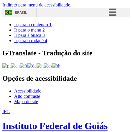
Ir direto para menu de acessibilidade.
BRASIL
Simplifique!
Ir para o conteúdo
1
Ir para o menu
2
Comunica BR
Ir para a busca
3
Ir para o rodapé
4
Participe
Acesso à informação
GTranslate - Tradução do site
Legislação
Canais
Opções de acessibilidade
Acessibilidade
Alto contraste
Mapa do site
IFG
Instituto Federal de Goiás