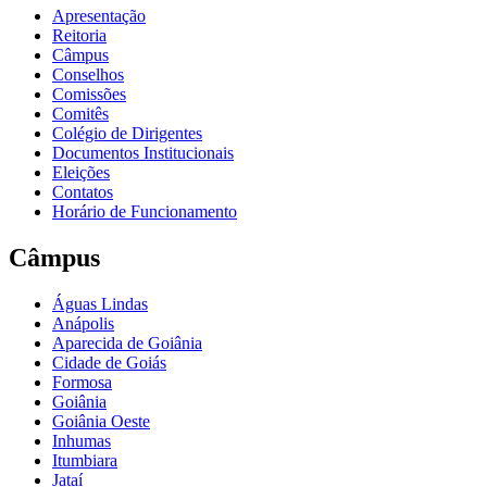
Apresentação
Reitoria
Câmpus
Conselhos
Comissões
Comitês
Colégio de Dirigentes
Documentos Institucionais
Eleições
Contatos
Horário de Funcionamento
Câmpus
Águas Lindas
Anápolis
Aparecida de Goiânia
Cidade de Goiás
Formosa
Goiânia
Goiânia Oeste
Inhumas
Itumbiara
Jataí