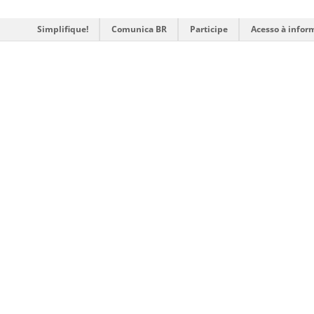
Simplifique!
Comunica BR
Participe
Acesso à infor