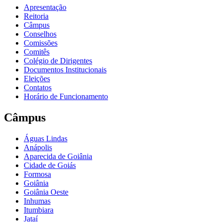
Apresentação
Reitoria
Câmpus
Conselhos
Comissões
Comitês
Colégio de Dirigentes
Documentos Institucionais
Eleições
Contatos
Horário de Funcionamento
Câmpus
Águas Lindas
Anápolis
Aparecida de Goiânia
Cidade de Goiás
Formosa
Goiânia
Goiânia Oeste
Inhumas
Itumbiara
Jataí