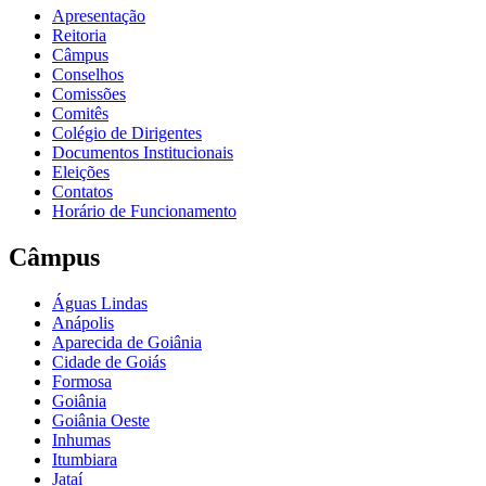
Apresentação
Reitoria
Câmpus
Conselhos
Comissões
Comitês
Colégio de Dirigentes
Documentos Institucionais
Eleições
Contatos
Horário de Funcionamento
Câmpus
Águas Lindas
Anápolis
Aparecida de Goiânia
Cidade de Goiás
Formosa
Goiânia
Goiânia Oeste
Inhumas
Itumbiara
Jataí