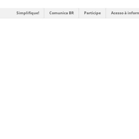
Simplifique!
Comunica BR
Participe
Acesso à infor