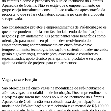
do câmpus e como o propósito do Núcleo Incubador do Campus
Aparecida de Goiânia. Não se exige que o empreendimento ou
grupo esteja formalmente constituído ao realizar a apresentação da
proposta, o que se fará obrigatório somente no caso de a proposta
ser aprovada.
São considerados projetos e empreendimentos de Pré-Incubação os
que correspondem a ideias em fase incial, sendo de Incubação os
negócios já em andamento. Os participantes terão benefícios como
orientação para montar seu plano de desenvolvimento do
empreendimento; acompanhamento em cinco áreas-chave
(empreendimento/ tecnologia/ inovação e sustentabilidade/ mercado/
gestão e governança), capacitações, assessorias e consultorias
especializadas; apoio técnico para aprimorar produtos e serviços;
ajuda na criação de projetos para captar recursos.
Vagas, taxa e isenção
São oferecidas até cinco vagas na modalidade de Pré-incubação e
até duas vagas na modalidade de Incubação. Dos empreendimentos
e projetos que forem incubados no Núcleo Incubador do Câmpus
Aparecida de Goiânia não será cobrada taxa de participação na
modalidade Pré-Incubação e será cobrada taxa mensal de R$ 100,00
na modalidade de Incubação. São isentos do pagamento da taxa de