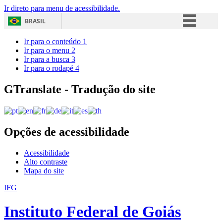
Ir direto para menu de acessibilidade.
BRASIL
Simplifique!
Ir para o conteúdo
1
Ir para o menu
2
Comunica BR
Ir para a busca
3
Ir para o rodapé
4
Participe
Acesso à informação
GTranslate - Tradução do site
Legislação
Canais
Opções de acessibilidade
Acessibilidade
Alto contraste
Mapa do site
IFG
Instituto Federal de Goiás