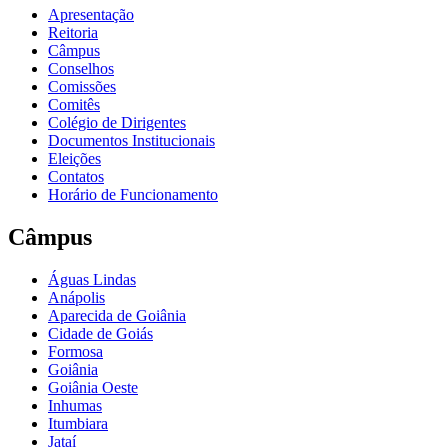
Apresentação
Reitoria
Câmpus
Conselhos
Comissões
Comitês
Colégio de Dirigentes
Documentos Institucionais
Eleições
Contatos
Horário de Funcionamento
Câmpus
Águas Lindas
Anápolis
Aparecida de Goiânia
Cidade de Goiás
Formosa
Goiânia
Goiânia Oeste
Inhumas
Itumbiara
Jataí