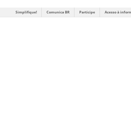
Simplifique!
Comunica BR
Participe
Acesso à infor