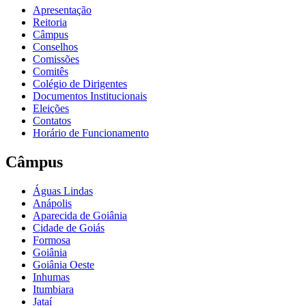
Apresentação
Reitoria
Câmpus
Conselhos
Comissões
Comitês
Colégio de Dirigentes
Documentos Institucionais
Eleições
Contatos
Horário de Funcionamento
Câmpus
Águas Lindas
Anápolis
Aparecida de Goiânia
Cidade de Goiás
Formosa
Goiânia
Goiânia Oeste
Inhumas
Itumbiara
Jataí