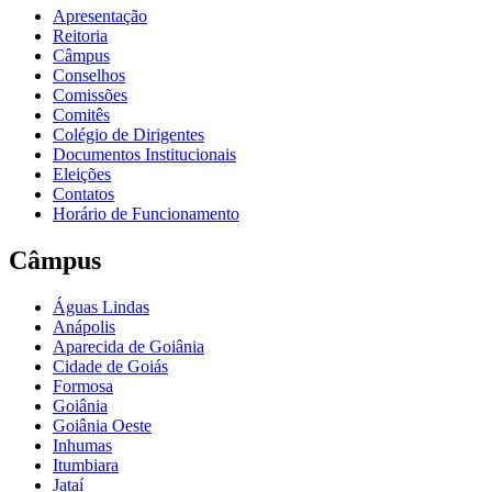
Apresentação
Reitoria
Câmpus
Conselhos
Comissões
Comitês
Colégio de Dirigentes
Documentos Institucionais
Eleições
Contatos
Horário de Funcionamento
Câmpus
Águas Lindas
Anápolis
Aparecida de Goiânia
Cidade de Goiás
Formosa
Goiânia
Goiânia Oeste
Inhumas
Itumbiara
Jataí