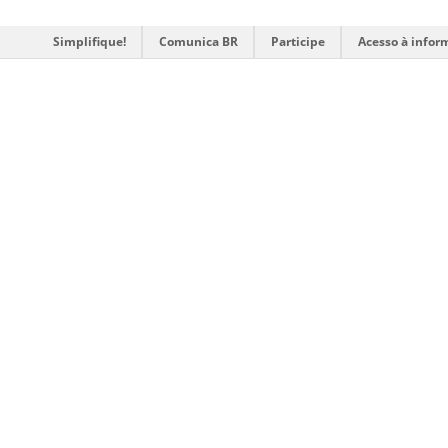
Simplifique!
Comunica BR
Participe
Acesso à infor