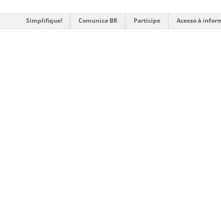
Simplifique!
Comunica BR
Participe
Acesso à infor