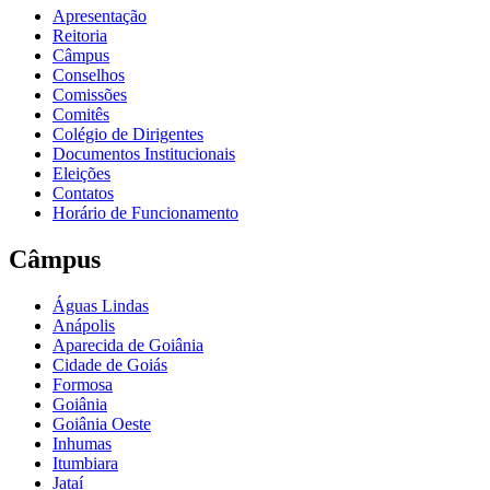
Apresentação
Reitoria
Câmpus
Conselhos
Comissões
Comitês
Colégio de Dirigentes
Documentos Institucionais
Eleições
Contatos
Horário de Funcionamento
Câmpus
Águas Lindas
Anápolis
Aparecida de Goiânia
Cidade de Goiás
Formosa
Goiânia
Goiânia Oeste
Inhumas
Itumbiara
Jataí