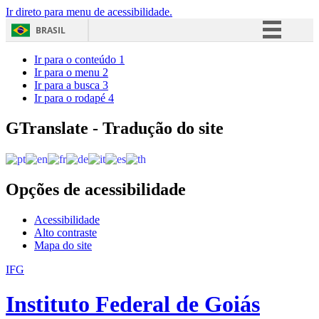
Ir direto para menu de acessibilidade.
BRASIL
Simplifique!
Ir para o conteúdo
1
Ir para o menu
2
Comunica BR
Ir para a busca
3
Ir para o rodapé
4
Participe
Acesso à informação
GTranslate - Tradução do site
Legislação
Canais
Opções de acessibilidade
Acessibilidade
Alto contraste
Mapa do site
IFG
Instituto Federal de Goiás