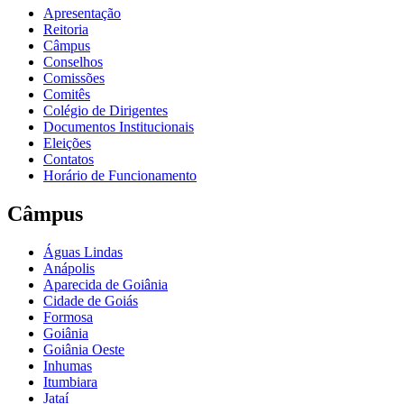
Apresentação
Reitoria
Câmpus
Conselhos
Comissões
Comitês
Colégio de Dirigentes
Documentos Institucionais
Eleições
Contatos
Horário de Funcionamento
Câmpus
Águas Lindas
Anápolis
Aparecida de Goiânia
Cidade de Goiás
Formosa
Goiânia
Goiânia Oeste
Inhumas
Itumbiara
Jataí