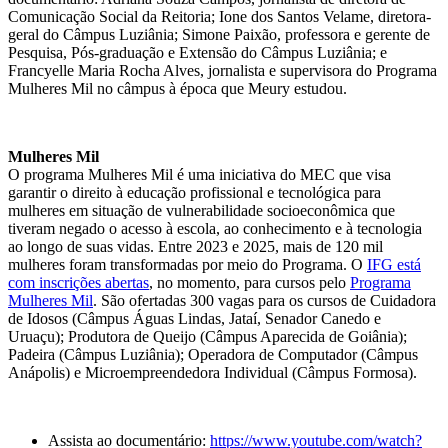
Comunicação Social da Reitoria; Ione dos Santos Velame, diretora-
geral do Câmpus Luziânia; Simone Paixão, professora e gerente de
Pesquisa, Pós-graduação e Extensão do Câmpus Luziânia; e
Francyelle Maria Rocha Alves, jornalista e supervisora do Programa
Mulheres Mil no câmpus à época que Meury estudou.
Mulheres Mil
O programa Mulheres Mil é uma iniciativa do MEC que visa
garantir o direito à educação profissional e tecnológica para
mulheres em situação de vulnerabilidade socioeconômica que
tiveram negado o acesso à escola, ao conhecimento e à tecnologia
ao longo de suas vidas. Entre 2023 e 2025, mais de 120 mil
mulheres foram transformadas por meio do Programa. O
IFG está
com inscrições abertas
, no momento, para cursos pelo
Programa
Mulheres Mil
. São ofertadas 300 vagas para os cursos de Cuidadora
de Idosos (Câmpus Águas Lindas, Jataí, Senador Canedo e
Uruaçu); Produtora de Queijo (Câmpus Aparecida de Goiânia);
Padeira (Câmpus Luziânia); Operadora de Computador (Câmpus
Anápolis) e Microempreendedora Individual (Câmpus Formosa).
Assista ao documentário:
https://www.youtube.com/watch?