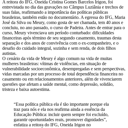
A reitora do IFG, Oneida Cristina Gomes Barcelos Irigon, foi
entrevistada no dia das gravações no Câmpus Luziânia e trechos de
suas falas, reafirmando a importância das políticas públicas
brasileiras, também estão no documentário. A egressa do IFG, Maria
José da Silva ou Meury, como gosta de ser chamada, tem 40 anos e
concluiu, no ano passado, o curso de Padeira. Antes de entrar para o
curso, Meury vivenciava um período conturbado: dificuldades
financeiras após término de seu segundo casamento, traumas desta
separação e dos anos de convivência com o ex-companheiro, e o
desafio do cuidado integral, sozinha e sem renda, de dois filhos
autistas.
O cenário da vida de Meury é algo comum na vida de muitas
mulheres brasileiras: vítimas de violências, em situação de
vulnerabilidade socioeconômica, desempregadas e sem perspectivas,
vidas marcadas por um processo de total dependência financeira no
casamento ou em relacionamentos anteriores, além de vivenciarem
questões que afetam a saúde mental, como depressão, solidão,
tristeza e baixa autoestima.
“Essa política pública ela é tão importante porque ela
traz para nós e ela nos reafirma ainda a essência da
Educação Pública: incluir quem sempre foi excluído,
garantir oportunidades reais, promover dignidades”,
enfatiza a reitora do IFG, Oneida Irigon no