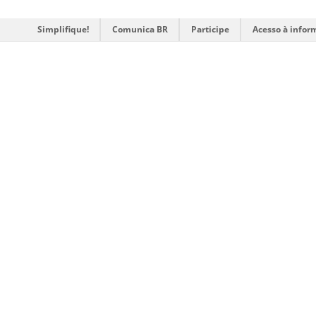
Simplifique!
Comunica BR
Participe
Acesso à infor