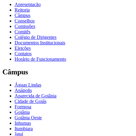
Apresentação
Reitoria
Câmpus
Conselhos
Comissões
Comitês
Colégio de Dirigentes
Documentos Institucionais
Eleições
Contatos
Horário de Funcionamento
Câmpus
Águas Lindas
Anápolis
Aparecida de Goiânia
Cidade de Goiás
Formosa
Goiânia
Goiânia Oeste
Inhumas
Itumbiara
Jataí